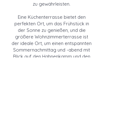
zu gewährleisten.
Eine Küchenterrasse bietet den
perfekten Ort, um das Frühstück in
der Sonne zu genießen, und die
größere Wohnzimmerterrasse ist
der ideale Ort, um einen entspannten
Sommernachmittag und -abend mit
Blick auf den Hahnenkamm und den
Wilden Kaiser zu genießen.
FÜR WEITERE INFORMATIONEN
SCHICKEN SIE UNS BITTE EINE E-MAIL:
info@kitzbuehelchalets.com
ALTERNATIV KÖNNEN SIE DIE
KONTAKTFORM AUSFÜLLEN: